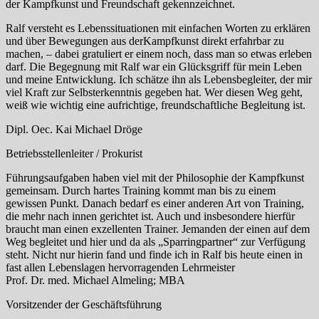
der Kampfkunst und Freundschaft gekennzeichnet.
Ralf versteht es Lebenssituationen mit einfachen Worten zu erklären
und über Bewegungen aus derKampfkunst direkt erfahrbar zu
machen, – dabei gratuliert er einem noch, dass man so etwas erleben
darf. Die Begegnung mit Ralf war ein Glücksgriff für mein Leben
und meine Entwicklung. Ich schätze ihn als Lebensbegleiter, der mir
viel Kraft zur Selbsterkenntnis gegeben hat. Wer diesen Weg geht,
weiß wie wichtig eine aufrichtige, freundschaftliche Begleitung ist.
Dipl. Oec. Kai Michael Dröge
Betriebsstellenleiter / Prokurist
Führungsaufgaben haben viel mit der Philosophie der Kampfkunst
gemeinsam. Durch hartes Training kommt man bis zu einem
gewissen Punkt. Danach bedarf es einer anderen Art von Training,
die mehr nach innen gerichtet ist. Auch und insbesondere hierfür
braucht man einen exzellenten Trainer. Jemanden der einen auf dem
Weg begleitet und hier und da als „Sparringpartner“ zur Verfügung
steht. Nicht nur hierin fand und finde ich in Ralf bis heute einen in
fast allen Lebenslagen hervorragenden Lehrmeister
Prof. Dr. med. Michael Almeling; MBA
Vorsitzender der Geschäftsführung